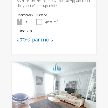
SAINT-ETIENNE 34 Rue Camélinat Appartement
de type 1 d’une superficie…
Chambre(s)
Surface
1
48.0
m²
Location
470€ par mois