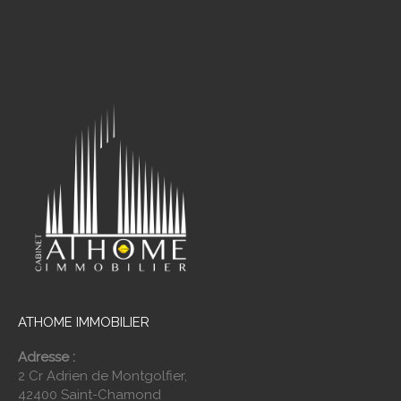
ATHOME IMMOBILIER
Adresse :
2 Cr Adrien de Montgolfier,
42400 Saint-Chamond