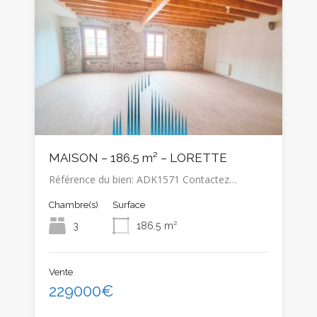
MAISON – 186.5 m² – LORETTE
Référence du bien: ADK1571 Contactez…
Chambre(s)
Surface
3
186.5
m²
Vente
229000€