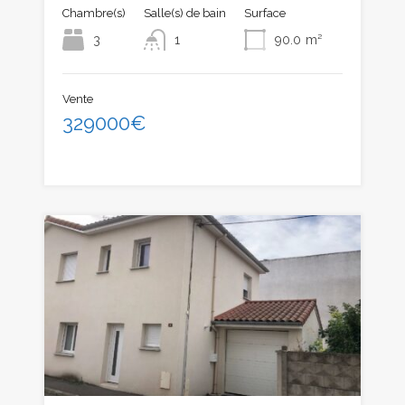
Chambre(s)
Salle(s) de bain
Surface
3
1
90.0
m²
Vente
329000€