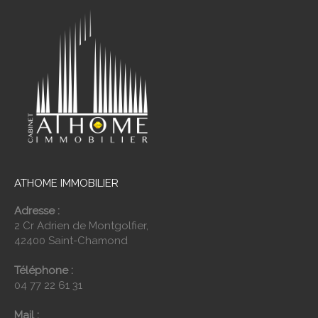
ATHOME IMMOBILIER
Adresse :
2 Cr Adrien de Montgolfier,
42400 Saint-Chamond
Téléphone :
04 77 22 61 31
Mail :