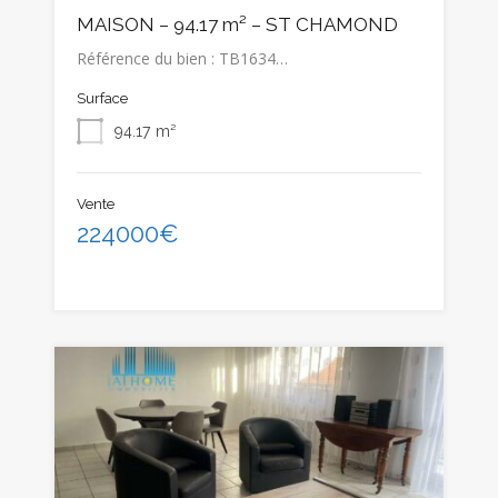
MAISON – 94.17 m² – ST CHAMOND
Référence du bien : TB1634…
Surface
94.17
m²
Vente
224000€