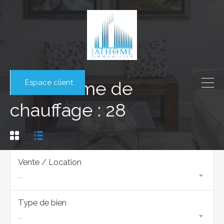
Espace client
Mécanisme de
chauffage : 28
Vente / Location
...
Type de bien
...