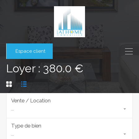
Espace client
Loyer : 380.0 €
Vente / Location
...
Type de bien
...