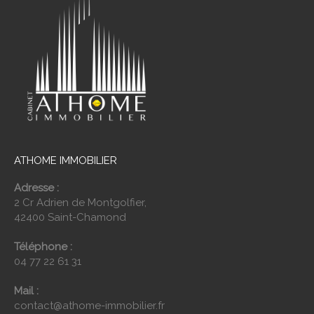
ATHOME IMMOBILIER
Adresse :
2 Cr Adrien de Montgolfier,
42400 Saint-Chamond
Téléphone :
04 77 22 61 31
Mail :
contact@athome-immobilier.fr