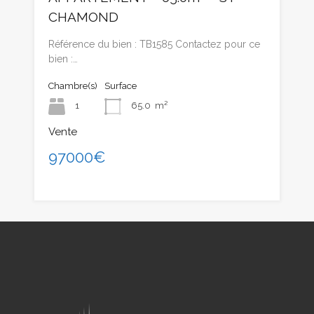
CHAMOND
Référence du bien : TB1585 Contactez pour ce
bien :…
Chambre(s)
Surface
1
65.0
m²
Vente
97000€