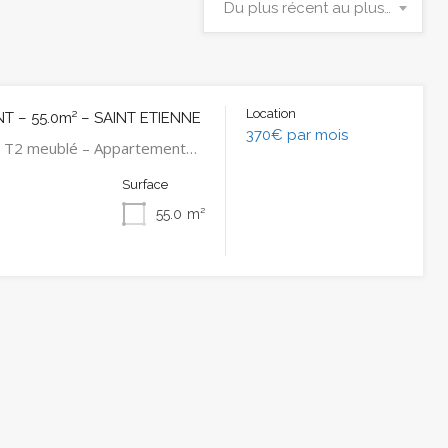
Du plus récent au plus ancien
Location
 – 55.0m² – SAINT ETIENNE
370€ par mois
 T2 meublé – Appartement…
Surface
55.0
m²