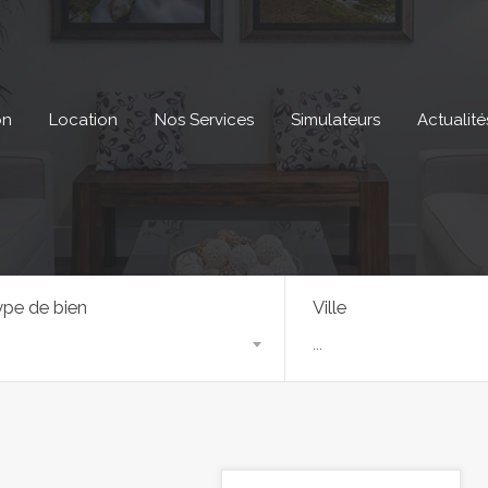
on
Location
Nos Services
Simulateurs
Actualité
pe de bien
Ville
...