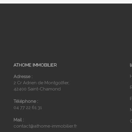
ATHOME IMMOBILIER
l
Adresse :
2 Cr Adrien de Montgolfier,
42400 Saint-Chamond
P
Téléphone :
04 77 22 61 31
Mail :
contact@athome-immobilier.fr