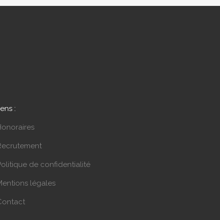
iens :
Honoraires
Recrutement
olitique de confidentialité
Mentions légales
Contact