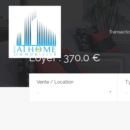
Transacti
Loyer : 370.0 €
Vente / Location
Ty
...
...