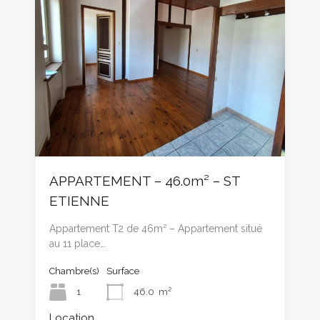
APPARTEMENT – 46.0m² – ST
ETIENNE
Appartement T2 de 46m² – Appartement situé
au 11 place…
Chambre(s)
Surface
1
46.0
m²
Location