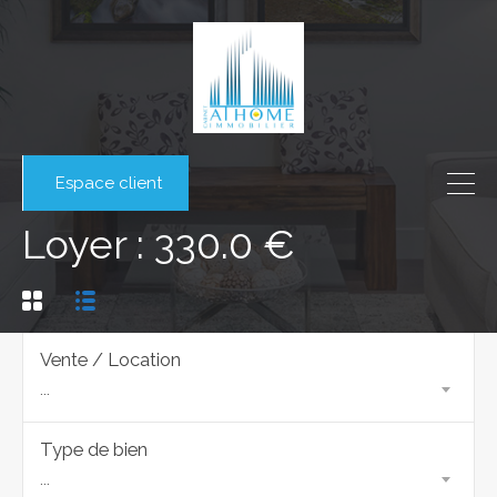
Espace client
Loyer : 330.0 €
Vente / Location
...
Type de bien
...