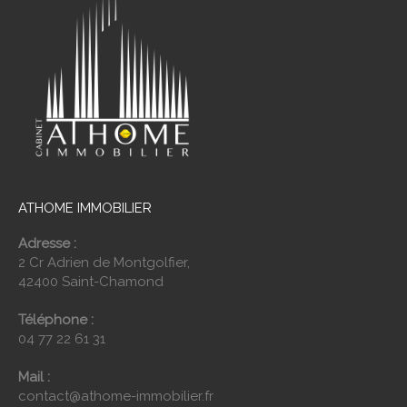
ATHOME IMMOBILIER
Adresse :
2 Cr Adrien de Montgolfier,
42400 Saint-Chamond
Téléphone :
04 77 22 61 31
Mail :
contact@athome-immobilier.fr