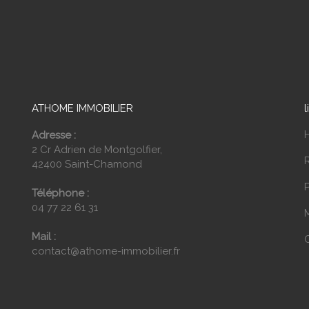
ATHOME IMMOBILIER
l
Adresse :
2 Cr Adrien de Montgolfier,
42400 Saint-Chamond
P
Téléphone :
04 77 22 61 31
Mail :
contact@athome-immobilier.fr