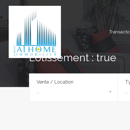
Transacti
Lotissement : true
Vente / Location
Ty
...
...