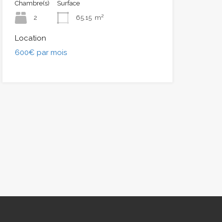
Chambre(s)
Surface
2
65.15
m²
Location
600€ par mois