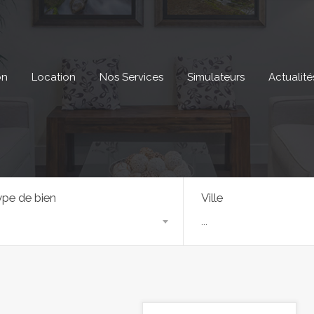
on
Location
Nos Services
Simulateurs
Actualité
pe de bien
Ville
...