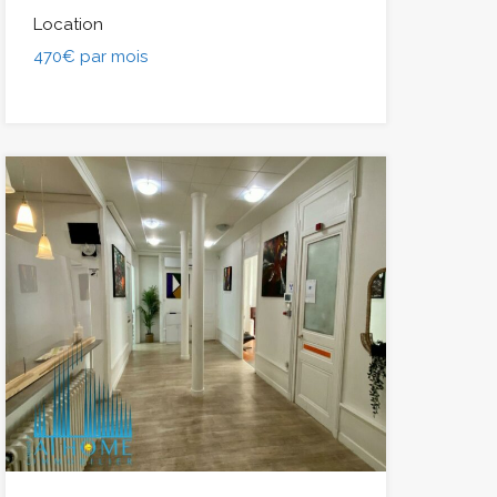
Location
470€ par mois