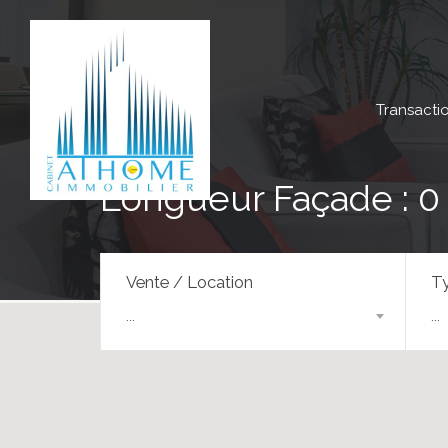
Transacti
Longueur Façade : 0
Vente / Location
Ty
...
...