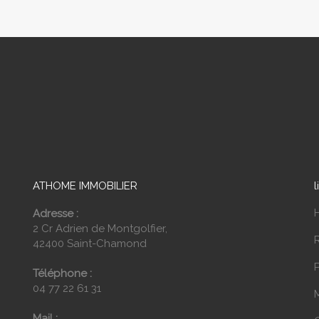
ATHOME IMMOBILIER
l
Adresse :
2 Cr Adrien de Montgolfier,
42400 Saint-Chamond
P
Téléphone :
04 77 22 61 31
Mail :