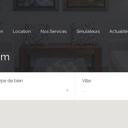
on
Location
Nos Services
Simulateurs
Actualité
 m
pe de bien
Ville
...