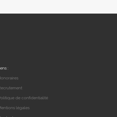
iens :
Honoraires
Recrutement
olitique de confidentialité
Mentions légales