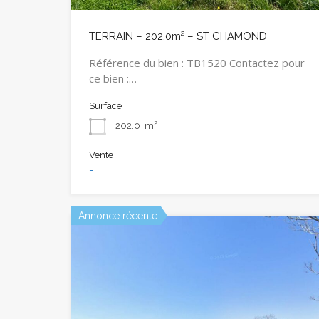
TERRAIN – 202.0m² – ST CHAMOND
Référence du bien : TB1520 Contactez pour
ce bien :…
Surface
202.0
m²
Vente
-
Annonce récente