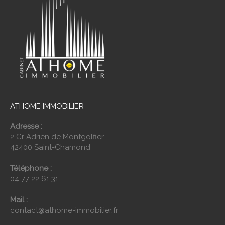
ATHOME IMMOBILIER
Adresse :
2 Cr Adrien de Montgolfier,
42400 Saint-Chamond
Téléphone :
04 77 22 61 31
Mail :
contact@athome-immobilier.fr