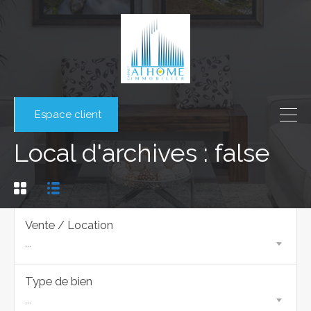
Espace client
Local d'archives : false
Vente / Location
...
Type de bien
...