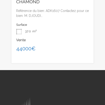
CHAMOND
Référence du bien: ADK1607 Contactez pour ce
bien: M. DJOUDI…
Surface
37.0
m²
Vente
44000€