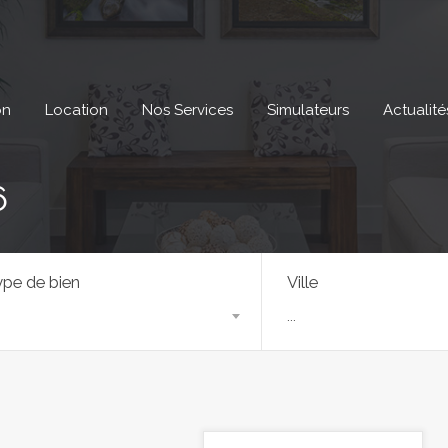
on
Location
Nos Services
Simulateurs
Actualité
6
pe de bien
Ville
...