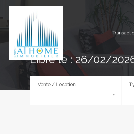
Transacti
Libre le : 26/02/202
Vente / Location
Ty
...
...