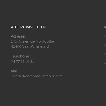
ATHOME IMMOBILIER
l
Adresse :
2 Cr Adrien de Montgolfier,
42400 Saint-Chamond
P
Téléphone :
04 77 22 61 31
Mail :
contact@athome-immobilier.fr