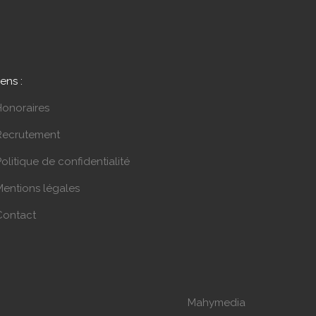
iens :
Honoraires
Recrutement
olitique de confidentialité
Mentions légales
Contact
Mahymedia