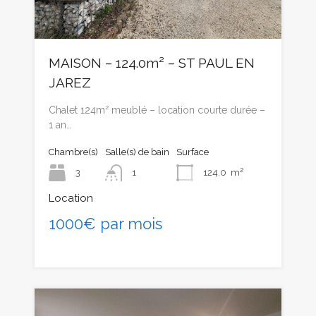
MAISON – 124.0m² – ST PAUL EN
JAREZ
Chalet 124m² meublé – location courte durée –
1 an…
Chambre(s)
Salle(s) de bain
Surface
3
1
124.0
m²
Location
1000€ par mois