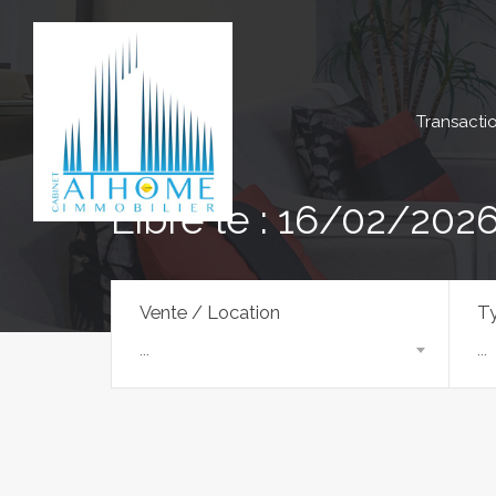
Transacti
Libre le : 16/02/202
Vente / Location
Ty
...
...