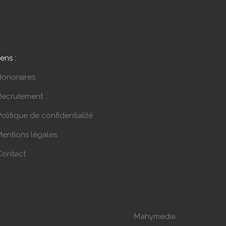
iens :
Honoraires
Recrutement
olitique de confidentialité
Mentions légales
Contact
Mahymedia