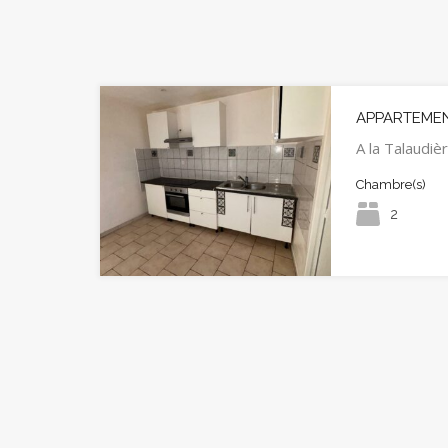
APPARTEMENT
A la Talaudiè
Chambre(s)
2