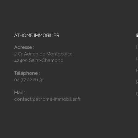
ATHOME IMMOBILIER
l
Adresse :
2 Cr Adrien de Montgolfier,
42400 Saint-Chamond
P
Téléphone :
04 77 22 61 31
Mail :
contact@athome-immobilier.fr