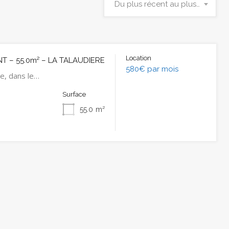
Du plus récent au plus ancien
Location
 – 55.0m² – LA TALAUDIERE
580€ par mois
re, dans le…
Surface
55.0
m²