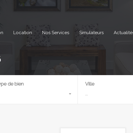
on
Location
Nos Services
Simulateurs
Actualité
6
pe de bien
Ville
...