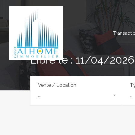
Transacti
Libre le : 11/04/2026
Vente / Location
Ty
...
...