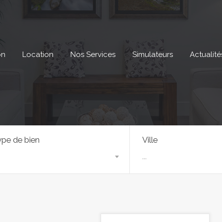
on
Location
Nos Services
Simulateurs
Actualité
pe de bien
Ville
...