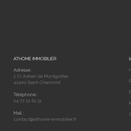
ATHOME IMMOBILIER
l
Adresse :
2 Cr Adrien de Montgolfier,
42400 Saint-Chamond
P
Téléphone :
04 77 22 61 31
Mail :
contact@athome-immobilier.fr