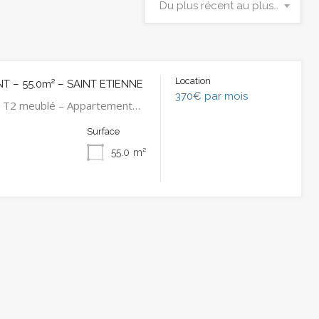
Du plus récent au plus ancien
Location
 – 55.0m² – SAINT ETIENNE
370€ par mois
 T2 meublé – Appartement…
Surface
55.0
m²