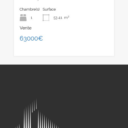
Chambre(s)
Surface
1
53.41
m²
Vente
63000€