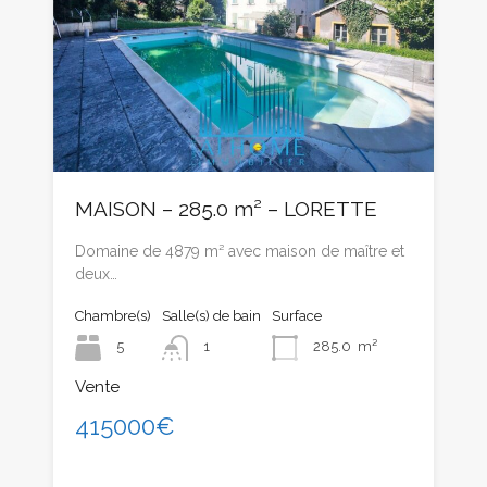
MAISON – 285.0 m² – LORETTE
Domaine de 4879 m² avec maison de maître et
deux…
Chambre(s)
Salle(s) de bain
Surface
5
1
285.0
m²
Vente
415000€