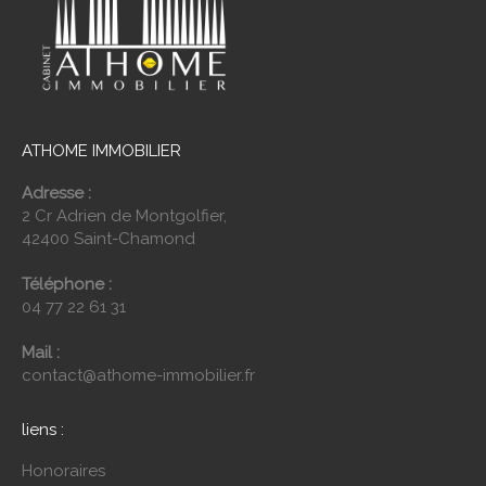
ATHOME IMMOBILIER
Adresse :
2 Cr Adrien de Montgolfier,
42400 Saint-Chamond
Téléphone :
04 77 22 61 31
Mail :
contact@athome-immobilier.fr
liens :
Honoraires