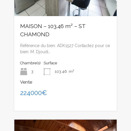
MAISON – 103.46 m² – ST
CHAMOND
Référence du bien: ADK1527 Contactez pour ce
bien: M. Djoudi…
Chambre(s)
Surface
3
103.46
m²
Vente
224000€