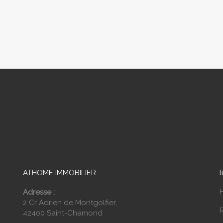
ATHOME IMMOBILIER
l
Adresse :
2 Cr Adrien de Montgolfier,
42400 Saint-Chamond