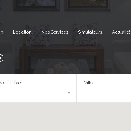
on
Location
Nos Services
Simulateurs
Actualité
€
pe de bien
Ville
...