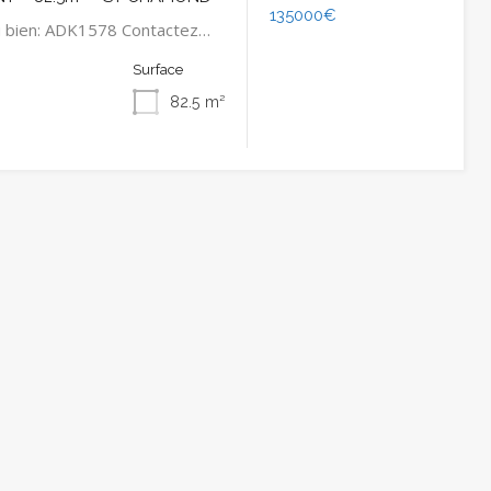
135000€
u bien: ADK1578 Contactez…
Surface
82.5
m²