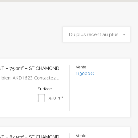
Du plus récent au plus ancien
Vente
T – 75.0m² – ST CHAMOND
113000€
u bien: AKD1623 Contactez…
Surface
75.0
m²
Vente
T – 82.5m² – ST CHAMOND