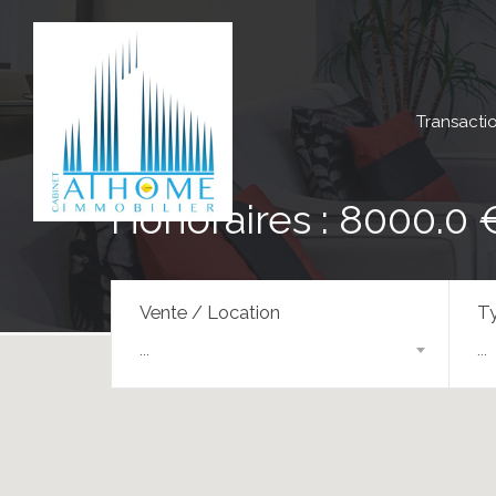
Transacti
Honoraires : 8000.0 
Vente / Location
Ty
...
...