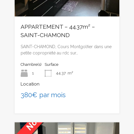
APPARTEMENT – 44.37m² –
SAINT-CHAMOND
SAINT-CHAMOND, Cours Montgolfier dans une
petite copropriété au rdc sur…
Chambre(s)
Surface
1
44.37
m²
Location
380€ par mois