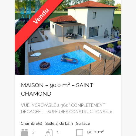
MAISON – 90.0 m² – SAINT
CHAMOND
VUE INCROYABLE à 360° COMPLÈTEMENT
DÉGAGÉE.! – SUPERBES CONSTRUCTIONS sur…
Chambre(s)
Salle(s) de bain
Surface
3
1
90.0
m²