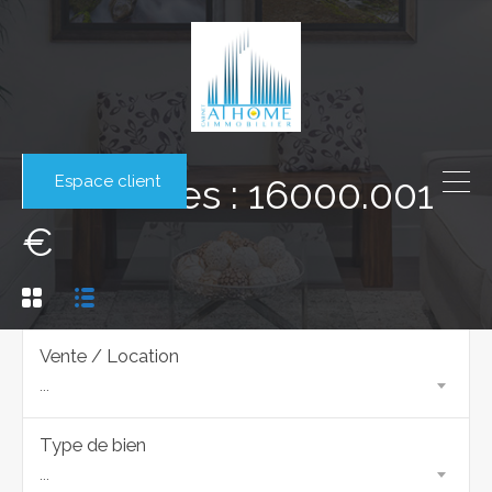
Espace client
Honoraires : 16000.001
€
Vente / Location
...
Type de bien
...