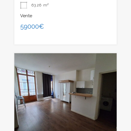
63.26
m²
Vente
59000€