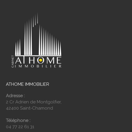
ATHOME IMMOBILIER
Adresse :
2 Cr Adrien de Montgolfier,
42400 Saint-Chamond
Téléphone :
04 77 22 61 31