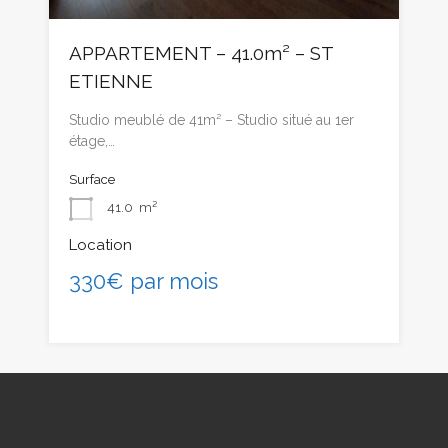
APPARTEMENT – 41.0m² – ST
ETIENNE
Studio meublé de 41m² – Studio situé au 1er
étage,…
Surface
41.0
m²
Location
330€ par mois