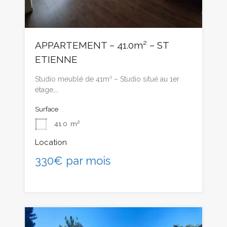
APPARTEMENT – 41.0m² – ST
ETIENNE
Studio meublé de 41m² – Studio situé au 1er
étage,…
Surface
41.0
m²
Location
330€ par mois