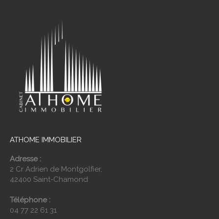
ATHOME IMMOBILIER
Adresse :
2 Cr Adrien de Montgolfier,
42400 Saint-Chamond
Téléphone :
04 77 22 61 31