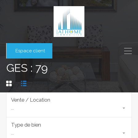
Espace client
GES : 79
Vente / Location
...
Type de bien
...