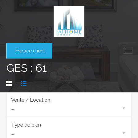
Espace client
GES : 61
Vente / Location
...
Type de bien
...