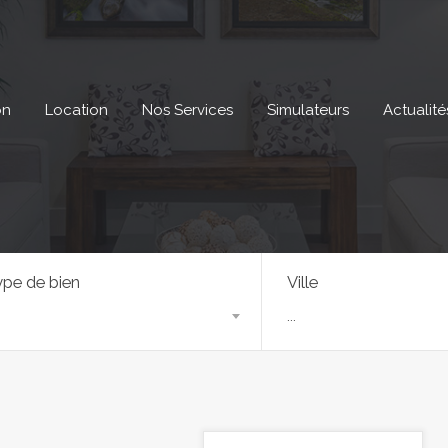
on
Location
Nos Services
Simulateurs
Actualité
pe de bien
Ville
...