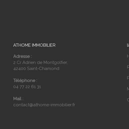
ATHOME IMMOBILIER
l
Adresse :
2 Cr Adrien de Montgolfier,
42400 Saint-Chamond
P
Téléphone :
04 77 22 61 31
Mail :
contact@athome-immobilier.fr