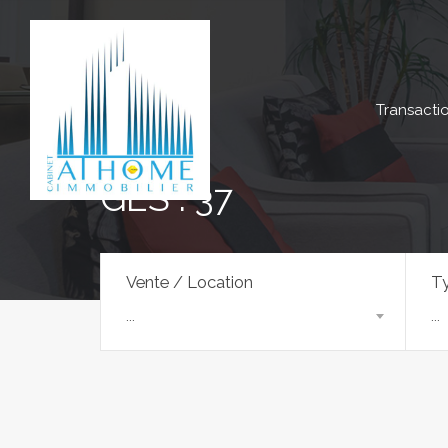
Transacti
GES : 37
Vente / Location
Ty
...
...