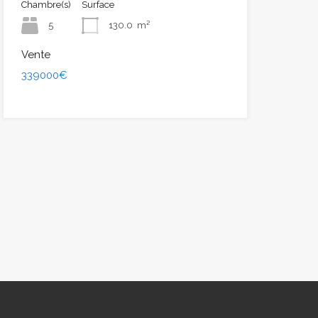
Chambre(s)
Surface
5
130.0
m²
Vente
339000€