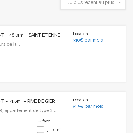
Du plus récent au plus ancien
Location
 – 48.0m² – SAINT ETIENNE
310€ par mois
urs de la…
Location
 – 71.0m² – RIVE DE GIER
535€ par mois
R, appartement de type 3…
Surface
71.0
m²