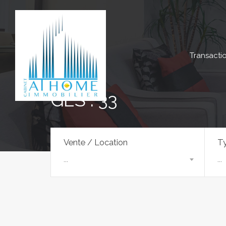
Transacti
GES : 33
Vente / Location
Ty
...
...