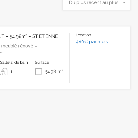
Du plus récent au plus ancien
Location
 – 54.98m² – ST ETIENNE
480€ par mois
 meublé rénové –
t…
Salle(s) de bain
Surface
1
54.98
m²