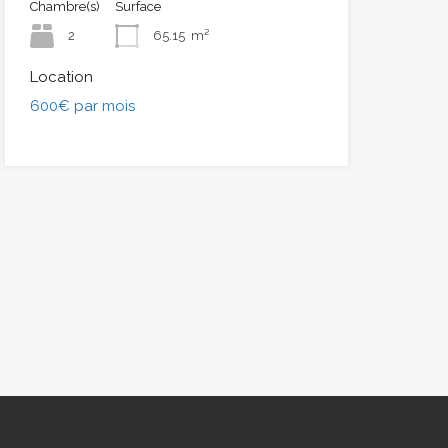
Chambre(s)
Surface
2
65.15
m²
Location
600€ par mois