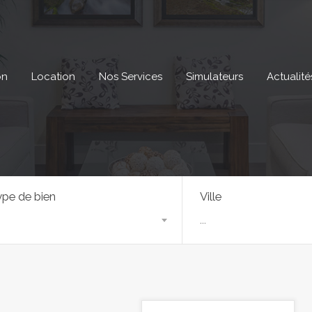
on
Location
Nos Services
Simulateurs
Actualité
pe de bien
Ville
...