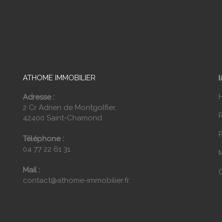
ATHOME IMMOBILIER
l
Adresse :
2 Cr Adrien de Montgolfier,
42400 Saint-Chamond
P
Téléphone :
04 77 22 61 31
Mail :
contact@athome-immobilier.fr