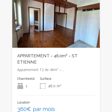
APPARTEMENT – 46.0m² – ST
ETIENNE
Appartement T2 de 46m² –…
Chambre(s)
Surface
1
46.0
m²
Location
360€ par mois