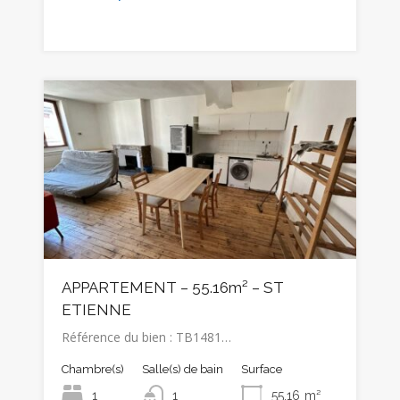
APPARTEMENT – 55.16m² – ST
ETIENNE
Référence du bien : TB1481…
Chambre(s)
Salle(s) de bain
Surface
1
1
55.16
m²