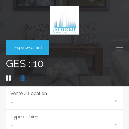
Espace client
GES : 10
Vente / Location
...
Type de bien
...