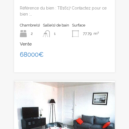
Référence du bien : TB1617 Contactez pour ce
bien :…
Chambre(s)
Salle(s) de bain
Surface
2
1
77.79
m²
Vente
68000€