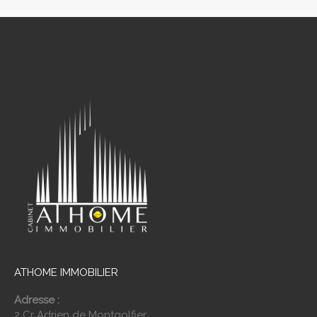
ATHOME IMMOBILIER
Adresse :
2 Cr Adrien de Montgolfier,