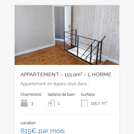
APPARTEMENT – 115.0m² – L HORME
Appartement en duplex situé dans…
Chambre(s)
Salle(s) de bain
Surface
3
1
115.0
m²
Location
615€ par mois