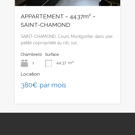
APPARTEMENT – 44.37m² –
SAINT-CHAMOND
SAINT-CHAMOND, Cours Montgolfier dans une
petite copropriété au rdc sur…
Chambre(s)
Surface
1
44.37
m²
Location
380€ par mois