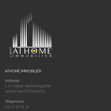
ATHOME IMMOBILIER
Adresse :
2 Cr Adrien de Montgolfier,
42400 Saint-Chamond
Téléphone :
04 77 22 61 31