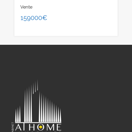
Vente
159000€