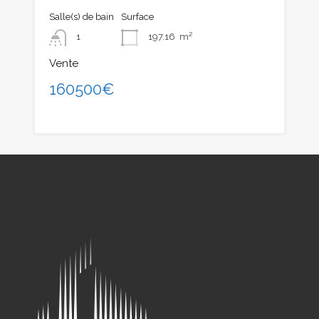
Salle(s) de bain
Surface
1
197.16
m²
Vente
160500€