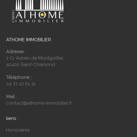
ATHOME IMMOBILIER
Adresse :
2 Cr Adrien de Montgolfier,
42400 Saint-Chamond
Téléphone :
04 77 22 61 31
Mail :
contact@athome-immobilier.fr
liens :
Honoraires