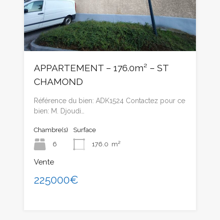
APPARTEMENT – 176.0m² – ST
CHAMOND
Référence du bien: ADK1524 Contactez pour ce
bien: M. Djoudi…
Chambre(s)
Surface
6
176.0
m²
Vente
225000€