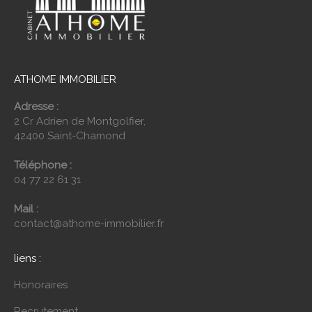
ATHOME IMMOBILIER
Adresse :
2 Cr Adrien de Montgolfier,
42400 Saint-Chamond
Téléphone :
04 77 22 61 31
Mail :
contact@athome-immobilier.fr
liens :
Honoraires
Recrutement