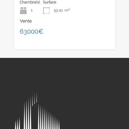
Chambre(s)
Surface
1
53.41
m²
Vente
63000€