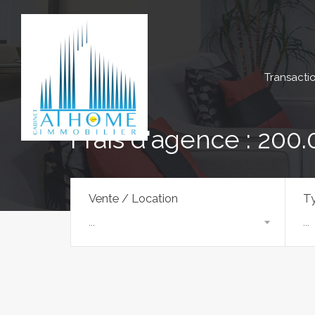
Transacti
Frais d'agence : 200.
Vente / Location
Ty
...
...