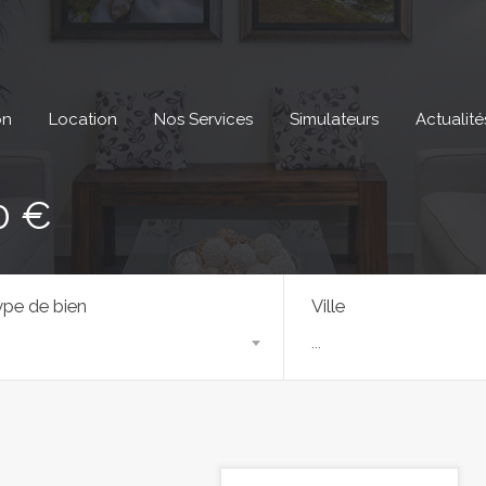
on
Location
Nos Services
Simulateurs
Actualité
0 €
pe de bien
Ville
...