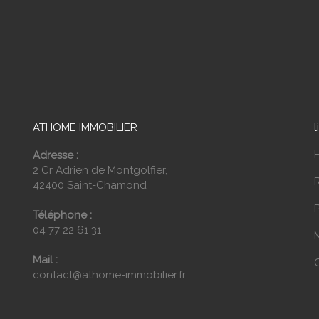
ATHOME IMMOBILIER
l
Adresse :
2 Cr Adrien de Montgolfier,
42400 Saint-Chamond
P
Téléphone :
04 77 22 61 31
Mail :
contact@athome-immobilier.fr