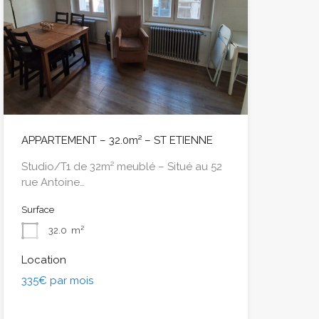
APPARTEMENT – 32.0m² – ST ETIENNE
Studio/T1 de 32m² meublé – Situé au 52
rue Antoine…
Surface
32.0
m²
Location
335€ par mois