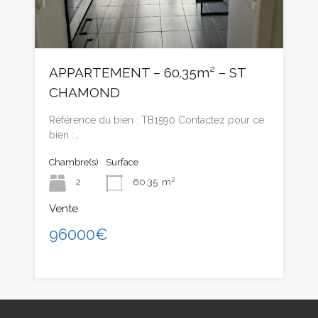
APPARTEMENT – 60.35m² – ST
CHAMOND
Référence du bien : TB1590 Contactez pour ce
bien :…
Chambre(s)
Surface
2
60.35
m²
Vente
96000€