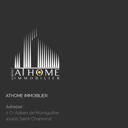
ATHOME IMMOBILIER
Adresse :
2 Cr Adrien de Montgolfier,
42400 Saint-Chamond