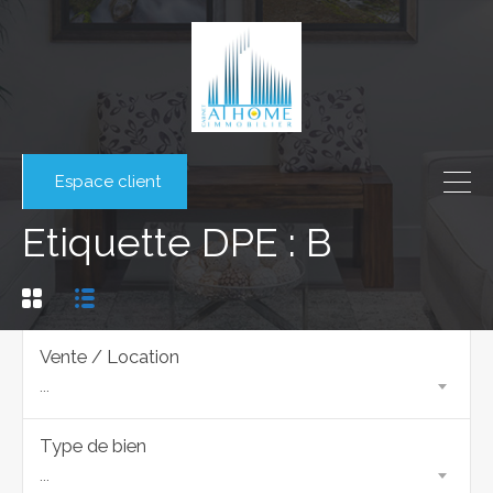
Espace client
Etiquette DPE : B
Vente / Location
...
Type de bien
...