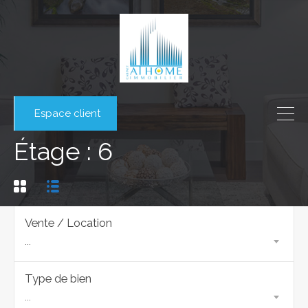
Espace client
Étage : 6
Vente / Location
...
Type de bien
...