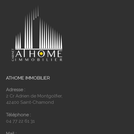
ATHOME IMMOBILIER
Adresse :
2 Cr Adrien de Montgolfier,
42400 Saint-Chamond
Téléphone :
04 77 22 61 31
Mail :