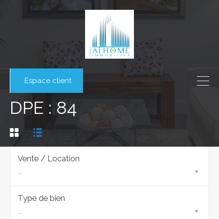
Espace client
DPE : 84
Vente / Location
...
Type de bien
...