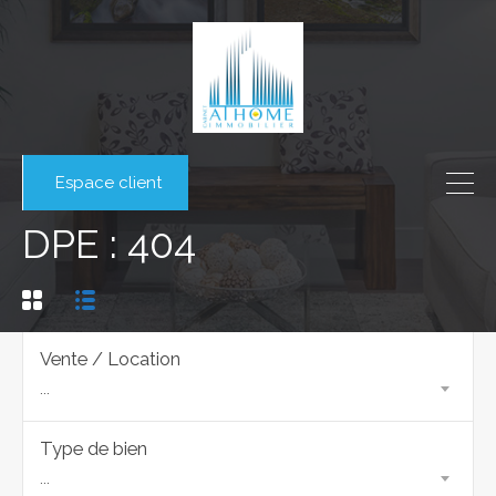
Espace client
DPE : 404
Vente / Location
...
Type de bien
...