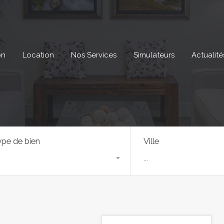
on
Location
Nos Services
Simulateurs
Actualité
pe de bien
Ville
...