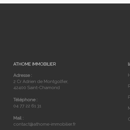
ATHOME IMMOBILIER
l
Adresse :
2 Cr Adrien de Montgolfier,
42400 Saint-Chamond
P
Téléphone :
04 77 22 61 31
Mail :
contact@athome-immobilier.fr