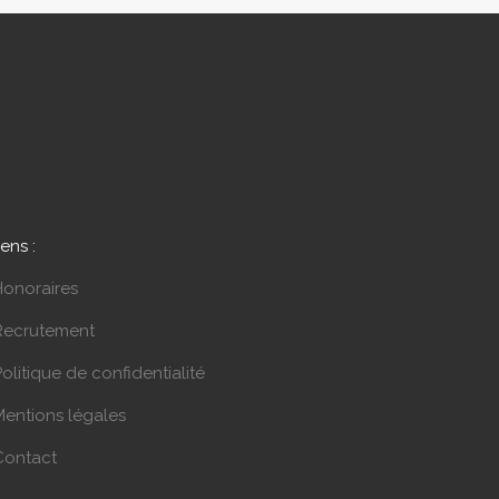
iens :
Honoraires
Recrutement
olitique de confidentialité
Mentions légales
Contact