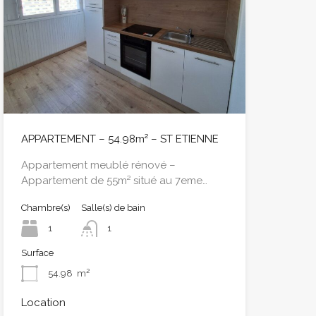
APPARTEMENT – 54.98m² – ST ETIENNE
Appartement meublé rénové –
Appartement de 55m² situé au 7eme…
Chambre(s)
Salle(s) de bain
1
1
Surface
54.98
m²
Location