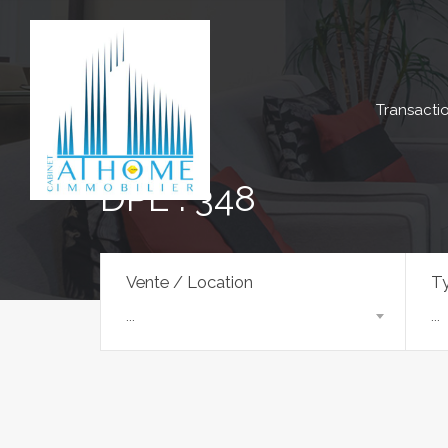
Transacti
DPE : 348
Vente / Location
Ty
...
...