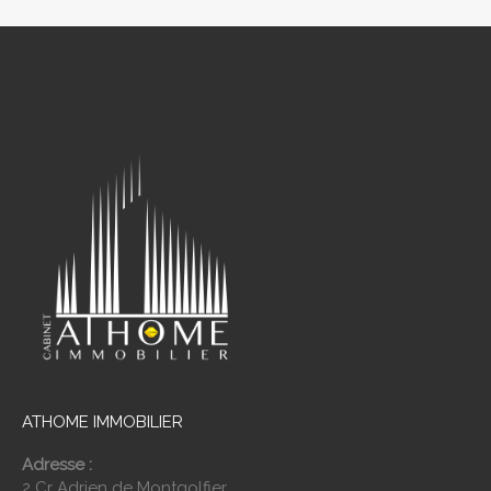
ATHOME IMMOBILIER
Adresse :
2 Cr Adrien de Montgolfier,