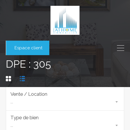
Espace client
DPE : 305
Vente / Location
...
Type de bien
...