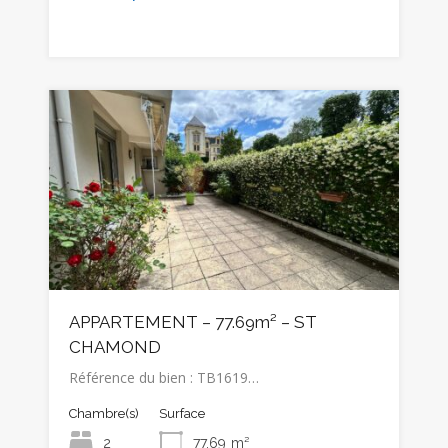
APPARTEMENT – 77.69m² – ST
CHAMOND
Référence du bien : TB1619…
Chambre(s)
Surface
2
77.69
m²