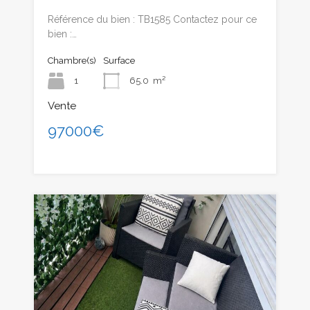
Référence du bien : TB1585 Contactez pour ce
bien :…
Chambre(s)
Surface
1
65.0
m²
Vente
97000€