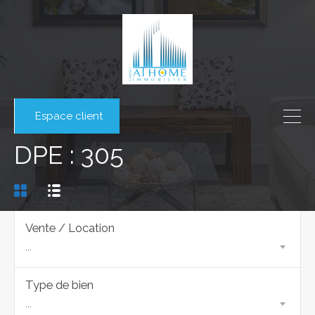
Espace client
DPE : 305
Vente / Location
...
Type de bien
...