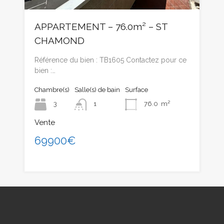
APPARTEMENT – 76.0m² – ST
CHAMOND
Référence du bien : TB1605 Contactez pour ce
bien :…
Chambre(s)
Salle(s) de bain
Surface
3
1
76.0
m²
Vente
69900€