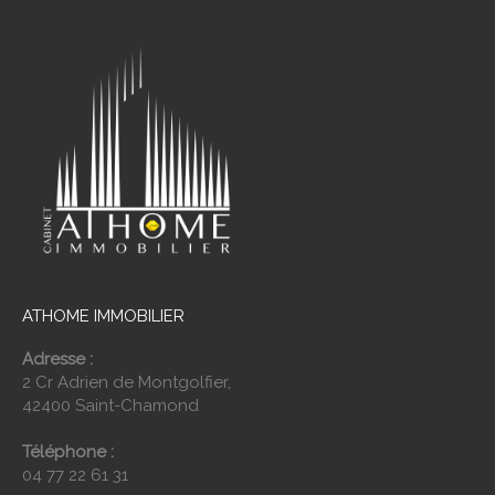
ATHOME IMMOBILIER
Adresse :
2 Cr Adrien de Montgolfier,
42400 Saint-Chamond
Téléphone :
04 77 22 61 31