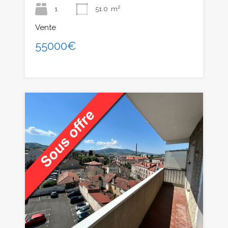
1
51.0
m²
Vente
55000€