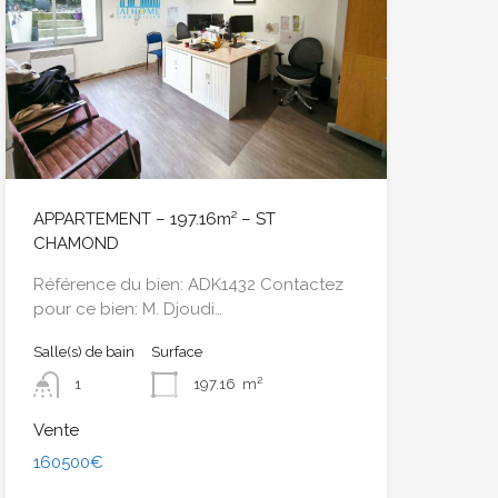
APPARTEMENT – 197.16m² – ST
CHAMOND
Référence du bien: ADK1432 Contactez
pour ce bien: M. Djoudi…
Salle(s) de bain
Surface
1
197.16
m²
Vente
160500€