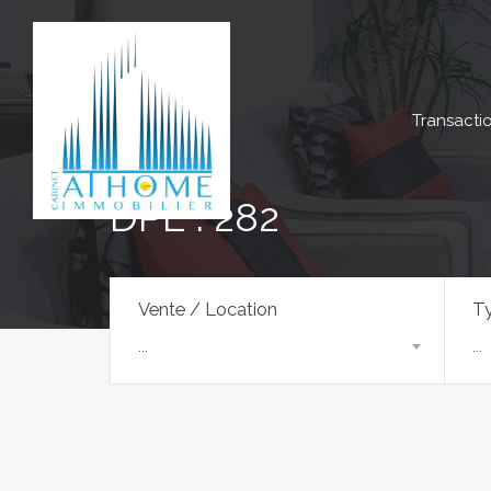
Transacti
DPE : 282
Vente / Location
Ty
...
...