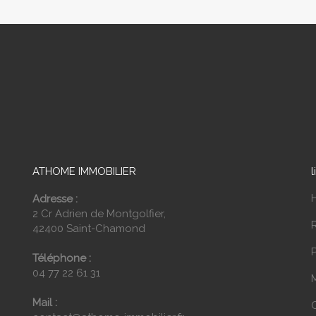
ATHOME IMMOBILIER
l
Adresse :
2 Cr Adrien de Montgolfier,
42400 Saint-Chamond
P
Téléphone :
04 77 22 61 31
Mail :