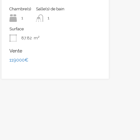
Chambre(s)
Salle(s) de bain
1
1
Surface
87.82
m²
Vente
119000€