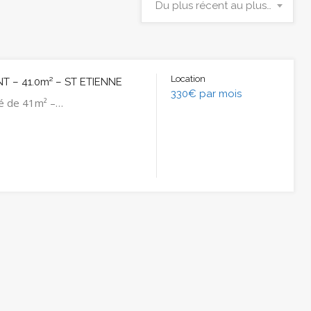
Du plus récent au plus ancien
Location
 – 41.0m² – ST ETIENNE
330€ par mois
é de 41m² –…