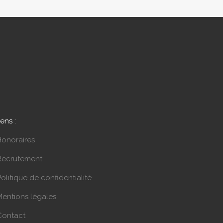
iens :
Honoraires
Recrutement
olitique de confidentialité
Mentions légales
Contact