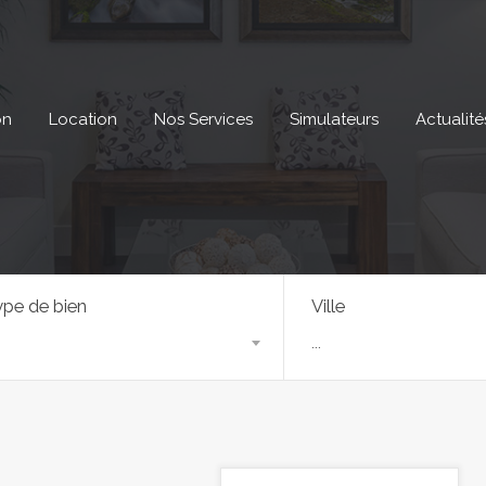
on
Location
Nos Services
Simulateurs
Actualité
pe de bien
Ville
...