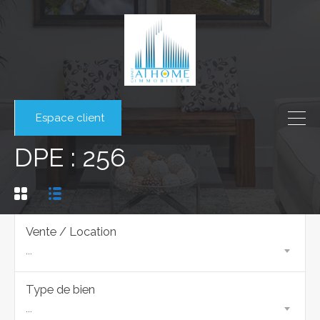
Espace client
DPE : 256
Vente / Location
...
Type de bien
...