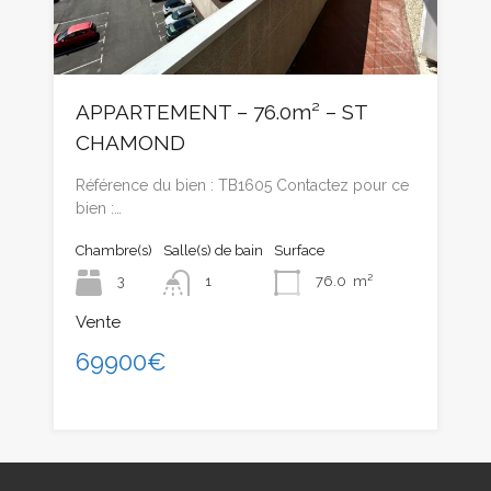
APPARTEMENT – 76.0m² – ST
CHAMOND
Référence du bien : TB1605 Contactez pour ce
bien :…
Chambre(s)
Salle(s) de bain
Surface
3
1
76.0
m²
Vente
69900€