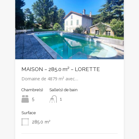
MAISON – 285.0 m² – LORETTE
Domaine de 4879 m² avec…
Chambre(s)
Salle(s) de bain
5
1
Surface
285.0
m²