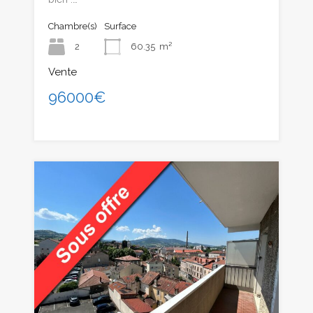
Chambre(s)
Surface
2
60.35
m²
Vente
96000€