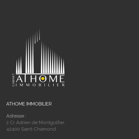
ATHOME IMMOBILIER
Adresse :
2 Cr Adrien de Montgolfier,
42400 Saint-Chamond