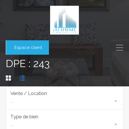
Espace client
DPE : 243
Vente / Location
...
Type de bien
...