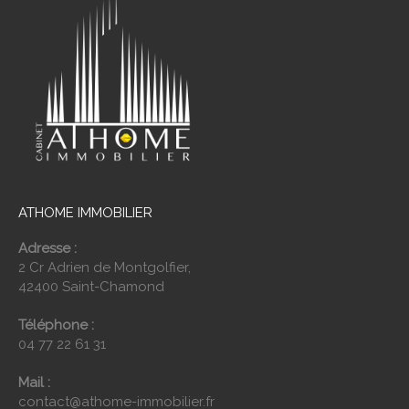
ATHOME IMMOBILIER
Adresse :
2 Cr Adrien de Montgolfier,
42400 Saint-Chamond
Téléphone :
04 77 22 61 31
Mail :
contact@athome-immobilier.fr