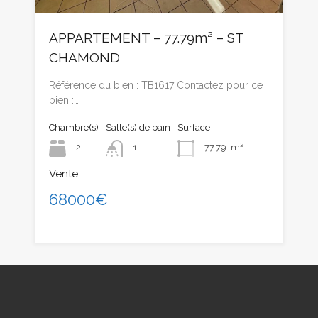
APPARTEMENT – 77.79m² – ST
CHAMOND
Référence du bien : TB1617 Contactez pour ce
bien :…
Chambre(s)
Salle(s) de bain
Surface
2
1
77.79
m²
Vente
68000€