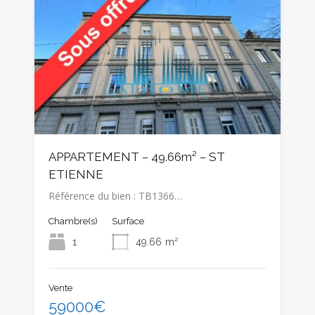
APPARTEMENT – 49.66m² – ST
ETIENNE
Référence du bien : TB1366…
Chambre(s)
Surface
1
49.66
m²
Vente
59000€