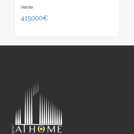
Vente
415000€