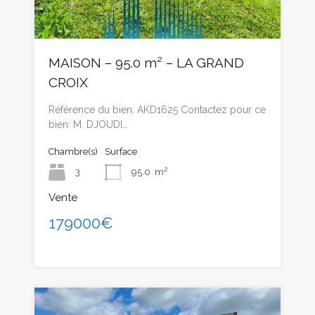
MAISON – 95.0 m² – LA GRAND
CROIX
Référence du bien: AKD1625 Contactez pour ce
bien: M. DJOUDI…
Chambre(s)
Surface
3
95.0
m²
Vente
179000€