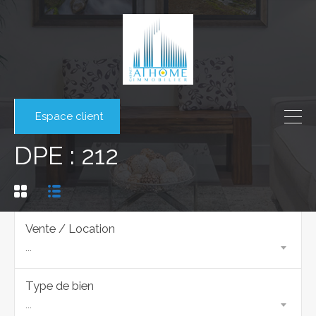
Espace client
DPE : 212
Vente / Location
...
Type de bien
...