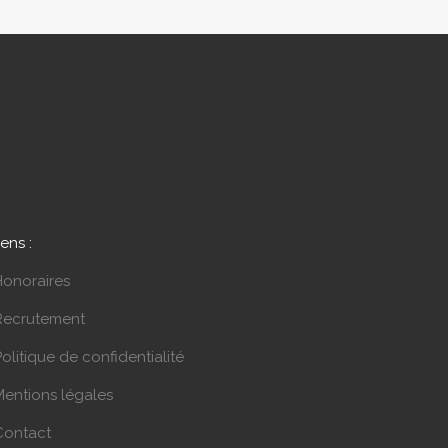
iens :
Honoraires
Recrutement
olitique de confidentialité
Mentions légales
Contact