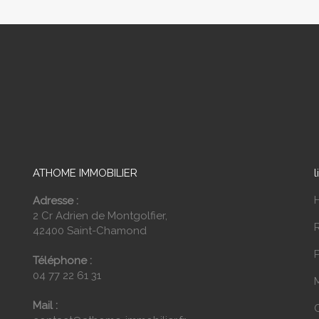
ATHOME IMMOBILIER
l
Adresse :
2 Cr Adrien de Montgolfier,
42400 Saint-Chamond
P
Téléphone :
04 77 22 61 31
Mail :