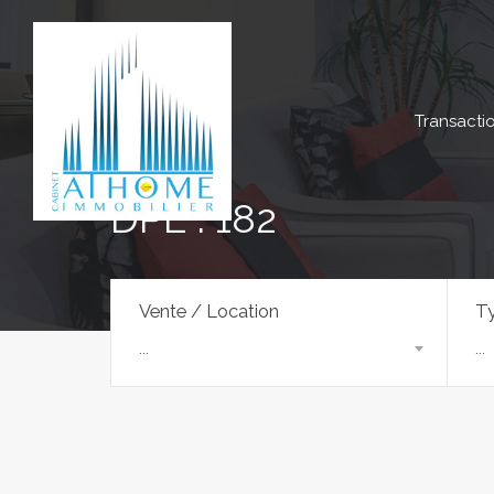
Transacti
DPE : 182
Vente / Location
Ty
...
...