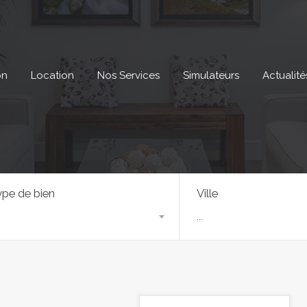
on
Location
Nos Services
Simulateurs
Actualité
pe de bien
Ville
...