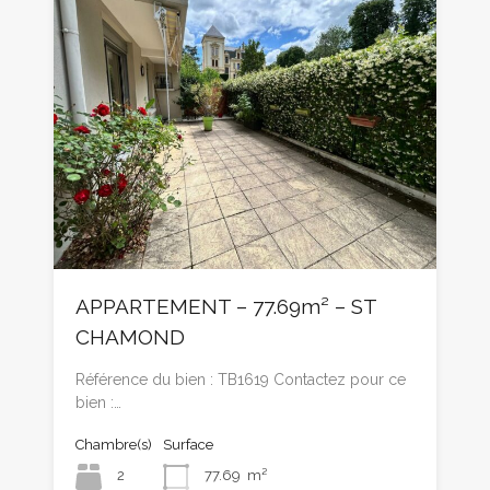
APPARTEMENT – 77.69m² – ST
CHAMOND
Référence du bien : TB1619 Contactez pour ce
bien :…
Chambre(s)
Surface
2
77.69
m²