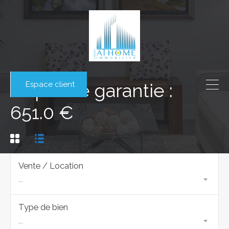
Espace client
Dépôt de garantie :
651.0 €
Vente / Location
...
Type de bien
...