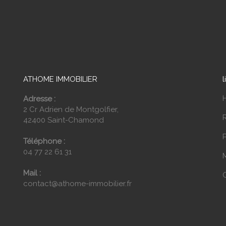
ATHOME IMMOBILIER
l
Adresse :
2 Cr Adrien de Montgolfier,
42400 Saint-Chamond
P
Téléphone :
04 77 22 61 31
Mail :
contact@athome-immobilier.fr