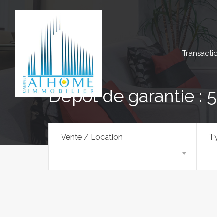
Transacti
Dépôt de garantie : 
Vente / Location
Ty
...
...