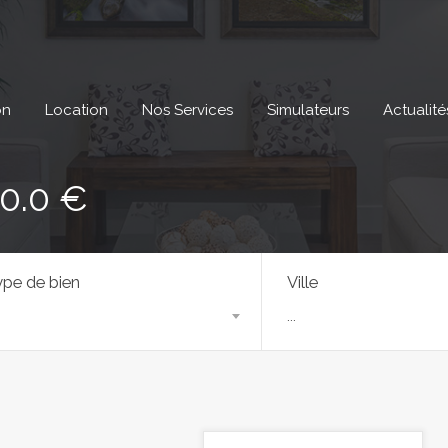
on
Location
Nos Services
Simulateurs
Actualité
50.0 €
pe de bien
Ville
...