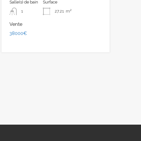
Salle(s) de bain
Surface
1
27.21
m²
Vente
38000€