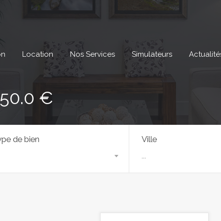
on
Location
Nos Services
Simulateurs
Actualité
450.0 €
pe de bien
Ville
...