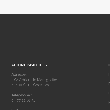
ATHOME IMMOBILIER
l
Adresse :
2 Cr Adrien de Montgolfier,
42400 Saint-Chamond
P
Téléphone :
04 77 22 61 31