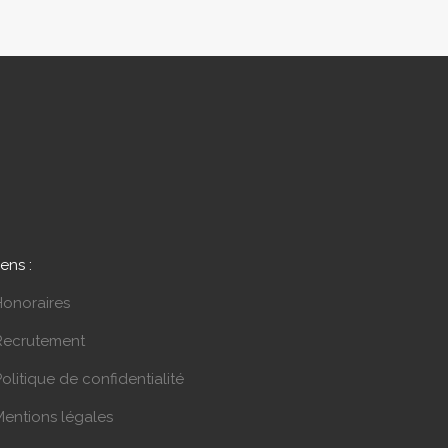
iens :
Honoraires
Recrutement
olitique de confidentialité
Mentions légales