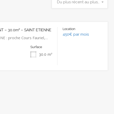
Du plus récent au plus ancien
Location
 – 30.0m² – SAINT ETIENNE
450€ par mois
E : proche Cours Fauriel,…
Surface
30.0
m²