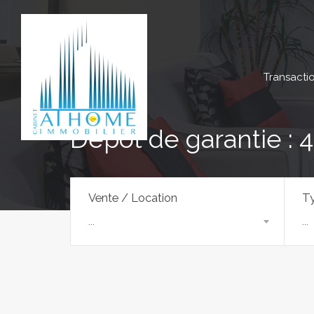
Transacti
Dépôt de garantie : 
Vente / Location
Ty
...
...