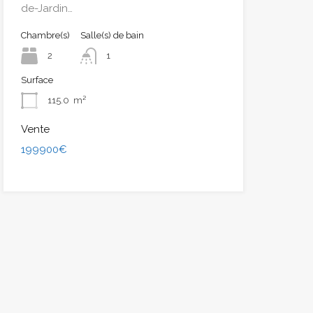
de-Jardin…
Chambre(s)
Salle(s) de bain
2
1
Surface
115.0
m²
Vente
199900€