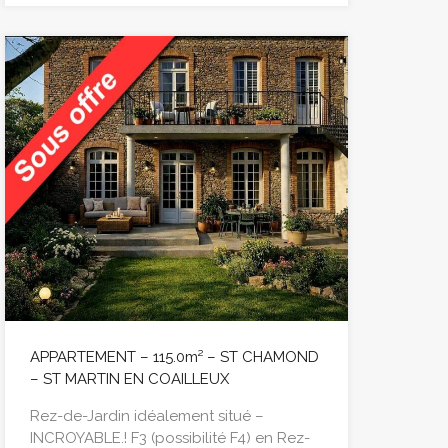
APPARTEMENT – 115.0m² – ST CHAMOND
– ST MARTIN EN COAILLEUX
Rez-de-Jardin idéalement situé –
INCROYABLE.! F3 (possibilité F4) en Rez-