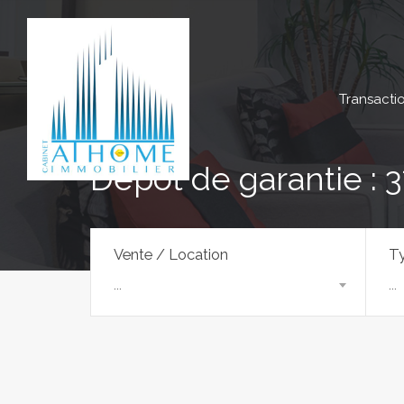
Transacti
Dépôt de garantie : 
Vente / Location
Ty
...
...