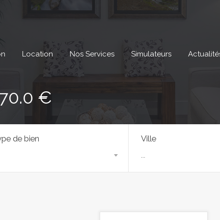
on
Location
Nos Services
Simulateurs
Actualité
370.0 €
pe de bien
Ville
...