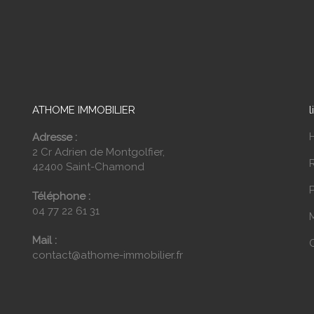
ATHOME IMMOBILIER
l
Adresse :
2 Cr Adrien de Montgolfier,
42400 Saint-Chamond
P
Téléphone :
04 77 22 61 31
Mail :
contact@athome-immobilier.fr