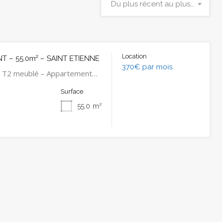
Du plus récent au plus ancien
Location
 – 55.0m² – SAINT ETIENNE
370€ par mois
 T2 meublé – Appartement…
Surface
55.0
m²