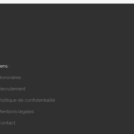
iens :
Honoraires
Recrutement
olitique de confidentialité
Mentions légales
Contact