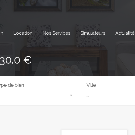
on
Location
Nos Services
Simulateurs
Actualité
330.0 €
pe de bien
Ville
...