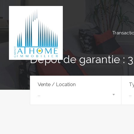
Transacti
Dépôt de garantie : 
Vente / Location
Ty
...
...