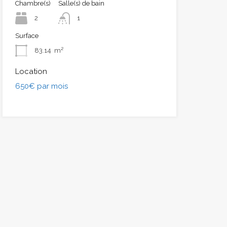
Chambre(s)
Salle(s) de bain
2
1
Surface
83.14
m²
Location
650€ par mois