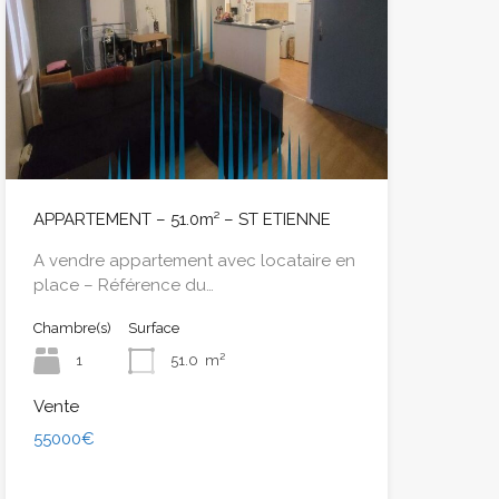
APPARTEMENT – 51.0m² – ST ETIENNE
A vendre appartement avec locataire en
place – Référence du…
Chambre(s)
Surface
1
51.0
m²
Vente
55000€