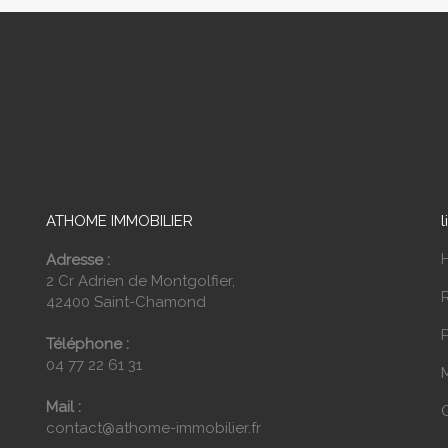
ATHOME IMMOBILIER
l
Adresse :
2 Cr Adrien de Montgolfier,
42400 Saint-Chamond
P
Téléphone :
04 77 22 61 31
Mail :
contact@athome-immobilier.fr