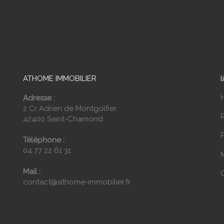
ATHOME IMMOBILIER
l
Adresse :
2 Cr Adrien de Montgolfier,
42400 Saint-Chamond
P
Téléphone :
04 77 22 61 31
Mail :
contact@athome-immobilier.fr