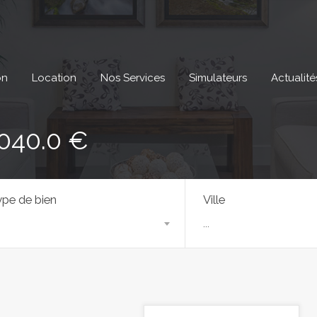
on
Location
Nos Services
Simulateurs
Actualité
1040.0 €
pe de bien
Ville
...