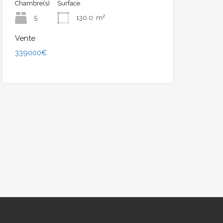
Chambre(s)
Surface
5
130.0
m²
Vente
339000€