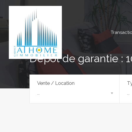
Transacti
Dépôt de garantie : 
Vente / Location
Ty
...
...