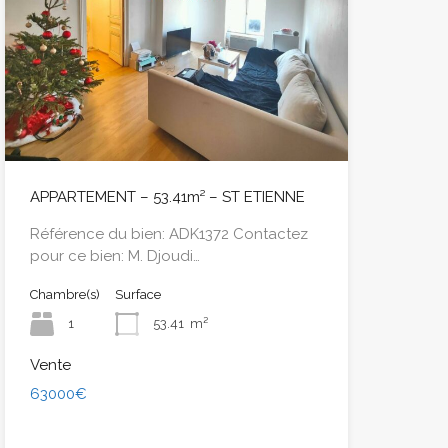
APPARTEMENT – 53.41m² – ST ETIENNE
Référence du bien: ADK1372 Contactez
pour ce bien: M. Djoudi…
Chambre(s)
Surface
1
53.41
m²
Vente
63000€